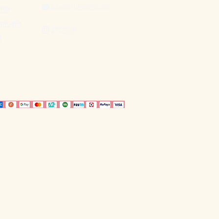
support@pinenlime.com

नीति
पसी नीति
इंस्टाग्राम

ि