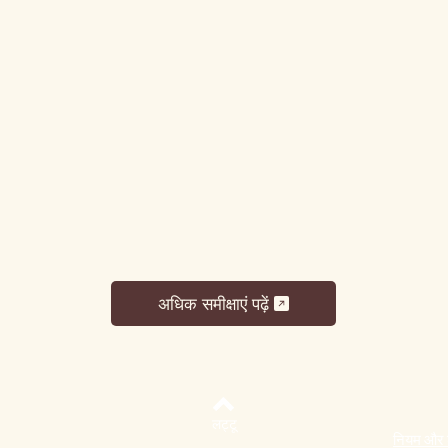
अधिक समीक्षाएं पढ़ें
लट्टू
नियम और शर