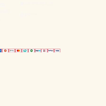
support@pinenlime.com

नीति
पसी नीति
इंस्टाग्राम

ि