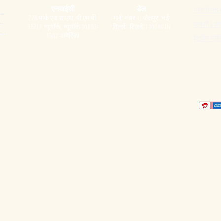
एनवाईसी
डेल
गोपनीयता 
228 पार्क एव साउथ, पी.एम.बी.
गली नंबर 1, जैतपुर, नई
वापसी & वा
92217 न्यूयॉर्क, न्यूयॉर्क 10003-
दिल्ली, दिल्ली 110044 IN
1502 अमेरिका
शिपिंग नीत