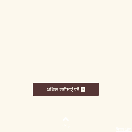
अधिक समीक्षाएं पढ़ें
लट्टू
नियम और शर