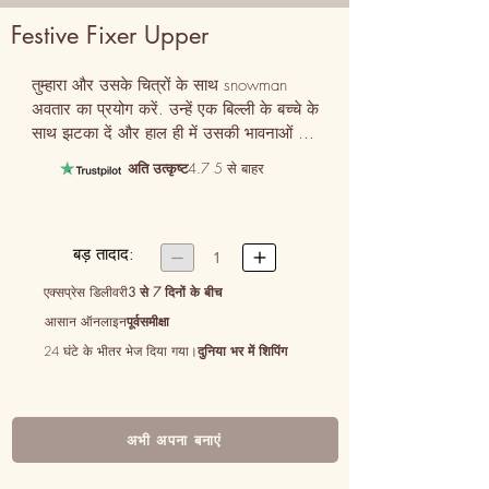
Festive Fixer Upper
तुम्हारा और उसके चित्रों के साथ snowman 
अवतार का प्रयोग करें. उन्हें एक बिल्ली के बच्चे के 
साथ झटका दें और हाल ही में उसकी भावनाओं की 
उपेक्षा करने के लिए माफी मांगने के लिए कविता को 
अति उत्कृष्ट
4.7 5 से बाहर
दर्जी करें। छुट्टियों और उससे आगे के दौरान 
अधिक चौकस और प्यार करने के वादे के साथ 
समाप्त करें।
बड़ तादाद:


1
एक्सप्रेस डिलीवरी
3 से 7 दिनों के बीच
आसान ऑनलाइन
पूर्वसमीक्षा
24 घंटे के भीतर भेज दिया गया।
दुनिया भर में शिपिंग
अभी अपना बनाएं