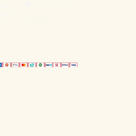
support@pinenlime.com

नीति
पसी नीति
इंस्टाग्राम

ि