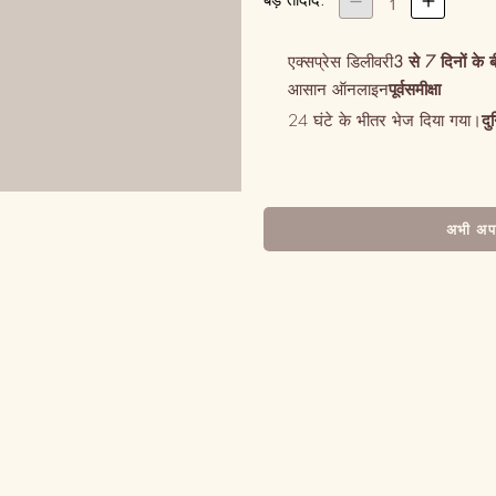
बड़ तादाद:


1
एक्सप्रेस डिलीवरी
3 से 7 दिनों के 
आसान ऑनलाइन
पूर्वसमीक्षा
24 घंटे के भीतर भेज दिया गया।
दु
अभी अपन