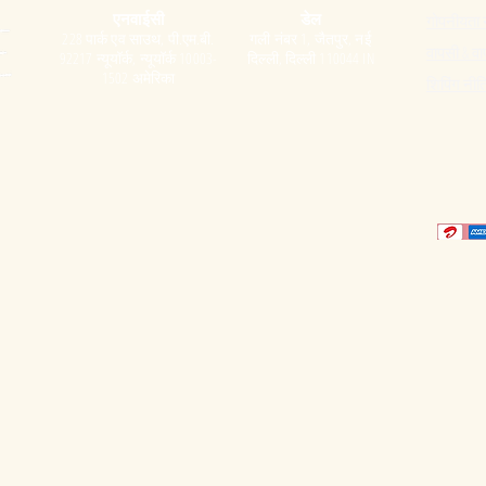
एनवाईसी
डेल
गोपनीयता 
228 पार्क एव साउथ, पी.एम.बी.
गली नंबर 1, जैतपुर, नई
वापसी & वा
92217 न्यूयॉर्क, न्यूयॉर्क 10003-
दिल्ली, दिल्ली 110044 IN
1502 अमेरिका
शिपिंग नीत