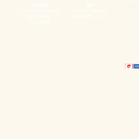
एनवाईसी
डेल
गोपनीयता 
228 पार्क एव साउथ, पी.एम.बी.
गली नंबर 1, जैतपुर, नई
वापसी & वा
92217 न्यूयॉर्क, न्यूयॉर्क 10003-
दिल्ली, दिल्ली 110044 IN
1502 अमेरिका
शिपिंग नीत