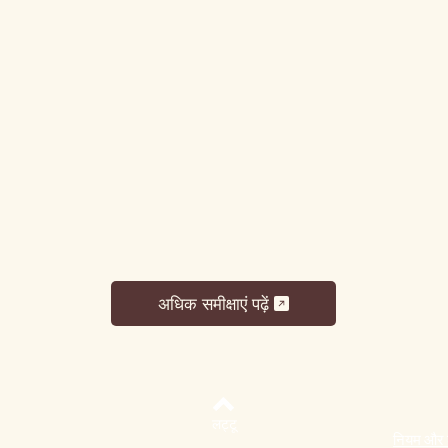
अधिक समीक्षाएं पढ़ें
लट्टू
नियम और शर