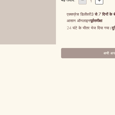
बड़ तादाद:


1
एक्सप्रेस डिलीवरी
3 से 7 दिनों के 
आसान ऑनलाइन
पूर्वसमीक्षा
24 घंटे के भीतर भेज दिया गया।
दु
अभी अपन