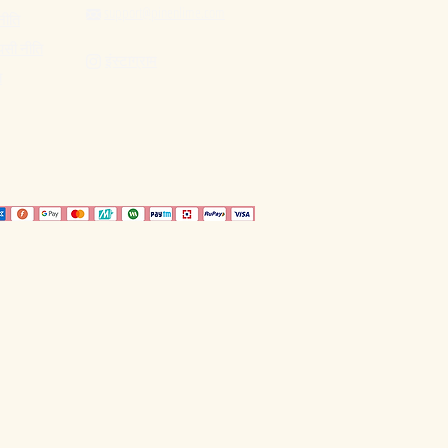
support@pinenlime.com

नीति
पसी नीति
इंस्टाग्राम

ि