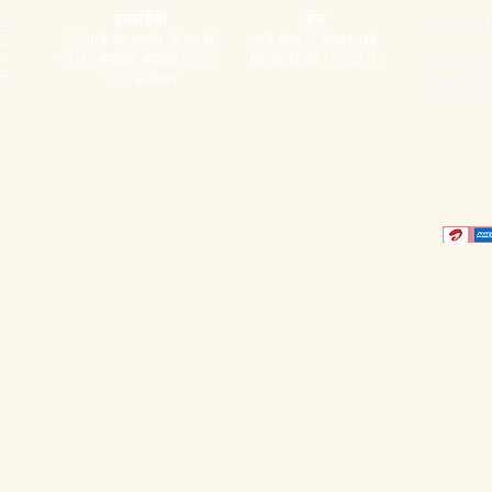
एनवाईसी
डेल
गोपनीयता 
228 पार्क एव साउथ, पी.एम.बी.
गली नंबर 1, जैतपुर, नई
वापसी & वा
92217 न्यूयॉर्क, न्यूयॉर्क 10003-
दिल्ली, दिल्ली 110044 IN
1502 अमेरिका
शिपिंग नीत