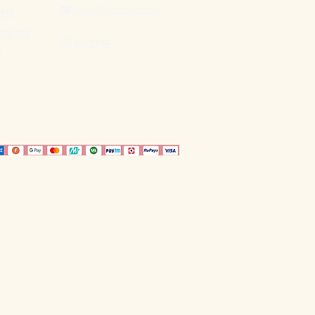
support@pinenlime.com

नीति
पसी नीति
इंस्टाग्राम

ि