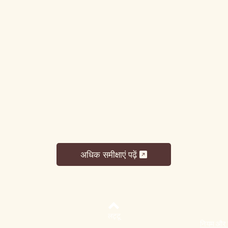
अधिक समीक्षाएं पढ़ें
लट्टू
नियम और शर