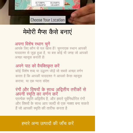
मेमोरी मैप्स कैसे बनाएं
अपना विशेष स्थान चुनें
आपके लिए कौन से पल खास हैं? चुनना
एक स्थान आपकी
याददाश्त से जुड़ा हुआ है, या बस कोई भी जगह जो आपको
अच्छा महसूस कराती है!
अपने पाठ को वैयक्तिकृत करें
कोई विशेष शब्द या उद्धरण जोड़ें जो सबसे अच्छा वर्णन
करता है कि आपकी याददाश्त ने आपको कैसा महसूस
कराया, या एक प्यारा संदेश
रंगों और विषयों के साथ अद्वितीय तरीकों से
अपनी स्मृति का वर्णन करें
प्रत्येक स्मृति अद्वितीय है, और हमारे पूर्वनिर्धारित रंगों
और विषयों के साथ आप जल्दी से एक नक्शा बना सकते
हैं जो आपकी स्मृति की तारीफ करता है
हमारे अन्य उत्पादों की जाँच करें