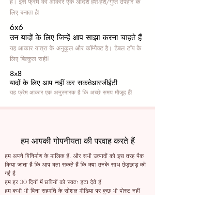
हैं। इस फ्रेम का आकार एक आदर्श हश-हश/गुप्त उपहार के
लिए बनाता है!
6x6
उन यादों के लिए जिन्हें आप साझा करना चाहते हैं
यह आकार यात्रा के अनुकूल और कॉम्पैक्ट है। टेबल टॉप के
लिए बिल्कुल सही!
8x8
यादों के लिए आप नहीं कर सकते
आरजीईटी
यह फ्रेम आकार एक अनुस्मारक है कि अच्छे समय मौजूद हैं!
हम आपकी गोपनीयता की परवाह करते हैं
हम अपने विनिर्माण के मालिक हैं, और सभी उत्पादों को इस तरह पैक
किया जाता है कि आप बता सकते हैं कि क्या उनके साथ छेड़छाड़ की
गई है
हम हर 30 दिनों में छवियों को स्वतः हटा देते हैं
हम कभी भी बिना सहमति के सोशल मीडिया पर कुछ भी पोस्ट नहीं
करते हैं