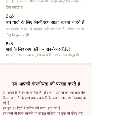
हैं। इस फ्रेम का आकार एक आदर्श हश-हश/गुप्त उपहार के
लिए बनाता है!
6x6
उन यादों के लिए जिन्हें आप साझा करना चाहते हैं
यह आकार यात्रा के अनुकूल और कॉम्पैक्ट है। टेबल टॉप के
लिए बिल्कुल सही!
8x8
यादों के लिए आप नहीं कर सकते
आरजीईटी
यह फ्रेम आकार एक अनुस्मारक है कि अच्छे समय मौजूद हैं!
हम आपकी गोपनीयता की परवाह करते हैं
हम अपने विनिर्माण के मालिक हैं, और सभी उत्पादों को इस तरह पैक
किया जाता है कि आप बता सकते हैं कि क्या उनके साथ छेड़छाड़ की
गई है
हम हर 30 दिनों में छवियों को स्वतः हटा देते हैं
हम कभी भी बिना सहमति के सोशल मीडिया पर कुछ भी पोस्ट नहीं
करते हैं