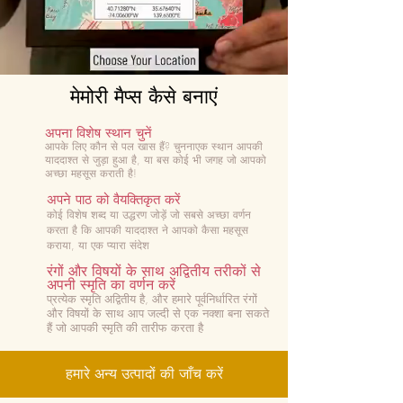
मेमोरी मैप्स कैसे बनाएं
अपना विशेष स्थान चुनें
आपके लिए कौन से पल खास हैं? चुनना
एक स्थान आपकी
याददाश्त से जुड़ा हुआ है, या बस कोई भी जगह जो आपको
अच्छा महसूस कराती है!
अपने पाठ को वैयक्तिकृत करें
कोई विशेष शब्द या उद्धरण जोड़ें जो सबसे अच्छा वर्णन
करता है कि आपकी याददाश्त ने आपको कैसा महसूस
कराया, या एक प्यारा संदेश
रंगों और विषयों के साथ अद्वितीय तरीकों से
अपनी स्मृति का वर्णन करें
प्रत्येक स्मृति अद्वितीय है, और हमारे पूर्वनिर्धारित रंगों
और विषयों के साथ आप जल्दी से एक नक्शा बना सकते
हैं जो आपकी स्मृति की तारीफ करता है
हमारे अन्य उत्पादों की जाँच करें