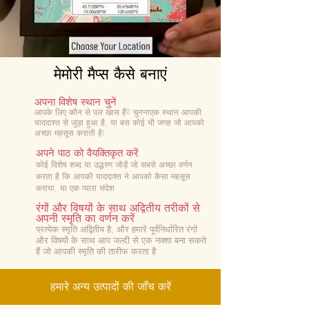
मेमोरी मैप्स कैसे बनाएं
अपना विशेष स्थान चुनें
आपके लिए कौन से पल खास हैं? चुनना
एक स्थान आपकी
याददाश्त से जुड़ा हुआ है, या बस कोई भी जगह जो आपको
अच्छा महसूस कराती है!
अपने पाठ को वैयक्तिकृत करें
कोई विशेष शब्द या उद्धरण जोड़ें जो सबसे अच्छा वर्णन
करता है कि आपकी याददाश्त ने आपको कैसा महसूस
कराया, या एक प्यारा संदेश
रंगों और विषयों के साथ अद्वितीय तरीकों से
अपनी स्मृति का वर्णन करें
प्रत्येक स्मृति अद्वितीय है, और हमारे पूर्वनिर्धारित रंगों
और विषयों के साथ आप जल्दी से एक नक्शा बना सकते
हैं जो आपकी स्मृति की तारीफ करता है
हमारे अन्य उत्पादों की जाँच करें