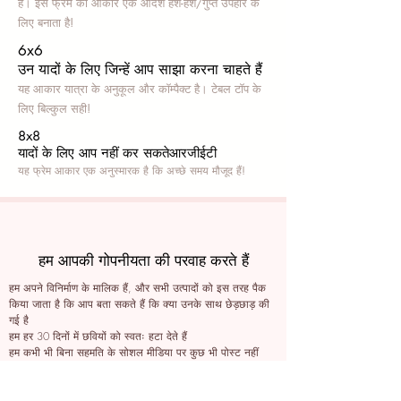
हैं। इस फ्रेम का आकार एक आदर्श हश-हश/गुप्त उपहार के
लिए बनाता है!
6x6
उन यादों के लिए जिन्हें आप साझा करना चाहते हैं
यह आकार यात्रा के अनुकूल और कॉम्पैक्ट है। टेबल टॉप के
लिए बिल्कुल सही!
8x8
यादों के लिए आप नहीं कर सकते
आरजीईटी
यह फ्रेम आकार एक अनुस्मारक है कि अच्छे समय मौजूद हैं!
हम आपकी गोपनीयता की परवाह करते हैं
हम अपने विनिर्माण के मालिक हैं, और सभी उत्पादों को इस तरह पैक
किया जाता है कि आप बता सकते हैं कि क्या उनके साथ छेड़छाड़ की
गई है
हम हर 30 दिनों में छवियों को स्वतः हटा देते हैं
हम कभी भी बिना सहमति के सोशल मीडिया पर कुछ भी पोस्ट नहीं
करते हैं