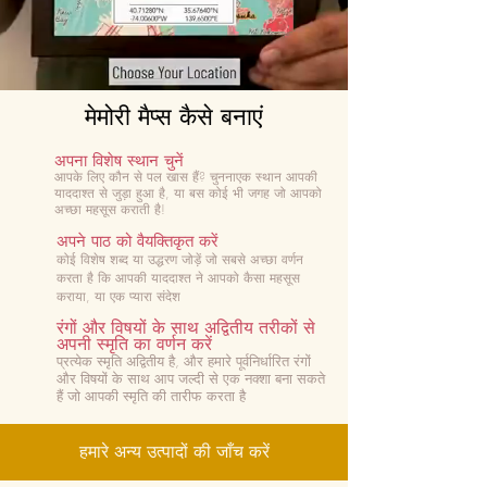
मेमोरी मैप्स कैसे बनाएं
अपना विशेष स्थान चुनें
आपके लिए कौन से पल खास हैं? चुनना
एक स्थान आपकी
याददाश्त से जुड़ा हुआ है, या बस कोई भी जगह जो आपको
अच्छा महसूस कराती है!
अपने पाठ को वैयक्तिकृत करें
कोई विशेष शब्द या उद्धरण जोड़ें जो सबसे अच्छा वर्णन
करता है कि आपकी याददाश्त ने आपको कैसा महसूस
कराया, या एक प्यारा संदेश
रंगों और विषयों के साथ अद्वितीय तरीकों से
अपनी स्मृति का वर्णन करें
प्रत्येक स्मृति अद्वितीय है, और हमारे पूर्वनिर्धारित रंगों
और विषयों के साथ आप जल्दी से एक नक्शा बना सकते
हैं जो आपकी स्मृति की तारीफ करता है
हमारे अन्य उत्पादों की जाँच करें