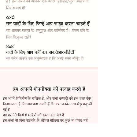
हैं। इस फ्रेम का आकार एक आदर्श हश-हश/गुप्त उपहार के
लिए बनाता है!
6x6
उन यादों के लिए जिन्हें आप साझा करना चाहते हैं
यह आकार यात्रा के अनुकूल और कॉम्पैक्ट है। टेबल टॉप के
लिए बिल्कुल सही!
8x8
यादों के लिए आप नहीं कर सकते
आरजीईटी
यह फ्रेम आकार एक अनुस्मारक है कि अच्छे समय मौजूद हैं!
हम आपकी गोपनीयता की परवाह करते हैं
हम अपने विनिर्माण के मालिक हैं, और सभी उत्पादों को इस तरह पैक
किया जाता है कि आप बता सकते हैं कि क्या उनके साथ छेड़छाड़ की
गई है
हम हर 30 दिनों में छवियों को स्वतः हटा देते हैं
हम कभी भी बिना सहमति के सोशल मीडिया पर कुछ भी पोस्ट नहीं
करते हैं