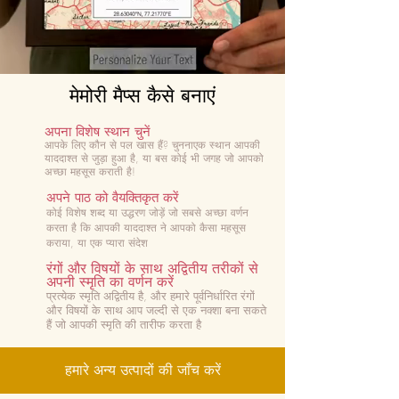
मेमोरी मैप्स कैसे बनाएं
अपना विशेष स्थान चुनें
आपके लिए कौन से पल खास हैं? चुनना
एक स्थान आपकी
याददाश्त से जुड़ा हुआ है, या बस कोई भी जगह जो आपको
अच्छा महसूस कराती है!
अपने पाठ को वैयक्तिकृत करें
कोई विशेष शब्द या उद्धरण जोड़ें जो सबसे अच्छा वर्णन
करता है कि आपकी याददाश्त ने आपको कैसा महसूस
कराया, या एक प्यारा संदेश
रंगों और विषयों के साथ अद्वितीय तरीकों से
अपनी स्मृति का वर्णन करें
प्रत्येक स्मृति अद्वितीय है, और हमारे पूर्वनिर्धारित रंगों
और विषयों के साथ आप जल्दी से एक नक्शा बना सकते
हैं जो आपकी स्मृति की तारीफ करता है
हमारे अन्य उत्पादों की जाँच करें