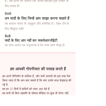
हैं। इस फ्रेम का आकार एक आदर्श हश-हश/गुप्त उपहार के
लिए बनाता है!
6x6
उन यादों के लिए जिन्हें आप साझा करना चाहते हैं
यह आकार यात्रा के अनुकूल और कॉम्पैक्ट है। टेबल टॉप के
लिए बिल्कुल सही!
8x8
यादों के लिए आप नहीं कर सकते
आरजीईटी
यह फ्रेम आकार एक अनुस्मारक है कि अच्छे समय मौजूद हैं!
हम आपकी गोपनीयता की परवाह करते हैं
हम अपने विनिर्माण के मालिक हैं, और सभी उत्पादों को इस तरह पैक
किया जाता है कि आप बता सकते हैं कि क्या उनके साथ छेड़छाड़ की
गई है
हम हर 30 दिनों में छवियों को स्वतः हटा देते हैं
हम कभी भी बिना सहमति के सोशल मीडिया पर कुछ भी पोस्ट नहीं
करते हैं