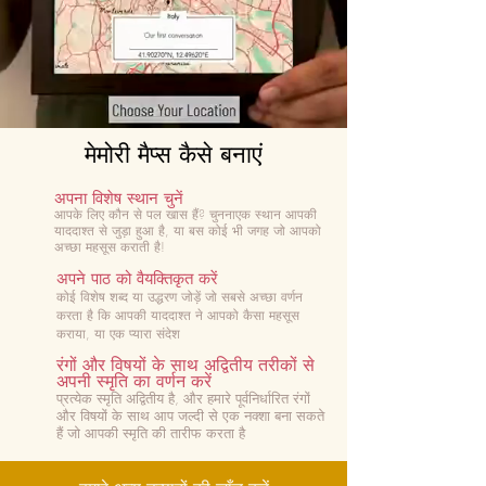
मेमोरी मैप्स कैसे बनाएं
अपना विशेष स्थान चुनें
आपके लिए कौन से पल खास हैं? चुनना
एक स्थान आपकी
याददाश्त से जुड़ा हुआ है, या बस कोई भी जगह जो आपको
अच्छा महसूस कराती है!
अपने पाठ को वैयक्तिकृत करें
कोई विशेष शब्द या उद्धरण जोड़ें जो सबसे अच्छा वर्णन
करता है कि आपकी याददाश्त ने आपको कैसा महसूस
कराया, या एक प्यारा संदेश
रंगों और विषयों के साथ अद्वितीय तरीकों से
अपनी स्मृति का वर्णन करें
प्रत्येक स्मृति अद्वितीय है, और हमारे पूर्वनिर्धारित रंगों
और विषयों के साथ आप जल्दी से एक नक्शा बना सकते
हैं जो आपकी स्मृति की तारीफ करता है