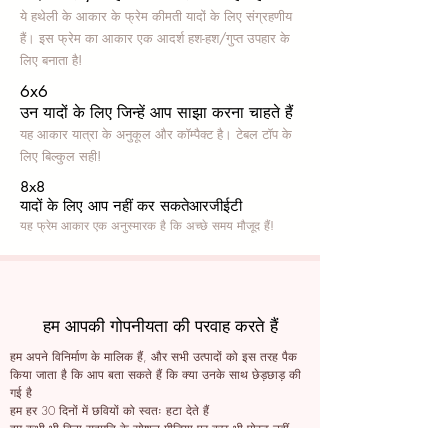
ये हथेली के आकार के फ्रेम कीमती यादों के लिए संग्रहणीय
हैं। इस फ्रेम का आकार एक आदर्श हश-हश/गुप्त उपहार के
लिए बनाता है!
6x6
उन यादों के लिए जिन्हें आप साझा करना चाहते हैं
यह आकार यात्रा के अनुकूल और कॉम्पैक्ट है। टेबल टॉप के
लिए बिल्कुल सही!
8x8
यादों के लिए आप नहीं कर सकते
आरजीईटी
यह फ्रेम आकार एक अनुस्मारक है कि अच्छे समय मौजूद हैं!
हम आपकी गोपनीयता की परवाह करते हैं
हम अपने विनिर्माण के मालिक हैं, और सभी उत्पादों को इस तरह पैक
किया जाता है कि आप बता सकते हैं कि क्या उनके साथ छेड़छाड़ की
गई है
हम हर 30 दिनों में छवियों को स्वतः हटा देते हैं
हम कभी भी बिना सहमति के सोशल मीडिया पर कुछ भी पोस्ट नहीं
करते हैं