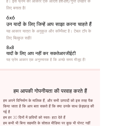
हैं। इस फ्रेम का आकार एक आदर्श हश-हश/गुप्त उपहार के
लिए बनाता है!
6x6
उन यादों के लिए जिन्हें आप साझा करना चाहते हैं
यह आकार यात्रा के अनुकूल और कॉम्पैक्ट है। टेबल टॉप के
लिए बिल्कुल सही!
8x8
यादों के लिए आप नहीं कर सकते
आरजीईटी
यह फ्रेम आकार एक अनुस्मारक है कि अच्छे समय मौजूद हैं!
हम आपकी गोपनीयता की परवाह करते हैं
हम अपने विनिर्माण के मालिक हैं, और सभी उत्पादों को इस तरह पैक
किया जाता है कि आप बता सकते हैं कि क्या उनके साथ छेड़छाड़ की
गई है
हम हर 30 दिनों में छवियों को स्वतः हटा देते हैं
हम कभी भी बिना सहमति के सोशल मीडिया पर कुछ भी पोस्ट नहीं
करते हैं