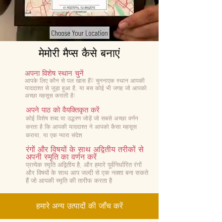
मेमोरी मैप्स कैसे बनाएं
अपना विशेष स्थान चुनें
आपके लिए कौन से पल खास हैं? चुनना
एक स्थान आपकी
याददाश्त से जुड़ा हुआ है, या बस कोई भी जगह जो आपको
अच्छा महसूस कराती है!
अपने पाठ को वैयक्तिकृत करें
कोई विशेष शब्द या उद्धरण जोड़ें जो सबसे अच्छा वर्णन
करता है कि आपकी याददाश्त ने आपको कैसा महसूस
कराया, या एक प्यारा संदेश
रंगों और विषयों के साथ अद्वितीय तरीकों से
अपनी स्मृति का वर्णन करें
प्रत्येक स्मृति अद्वितीय है, और हमारे पूर्वनिर्धारित रंगों
और विषयों के साथ आप जल्दी से एक नक्शा बना सकते
हैं जो आपकी स्मृति की तारीफ करता है
हमारे अन्य उत्पादों की जाँच करें