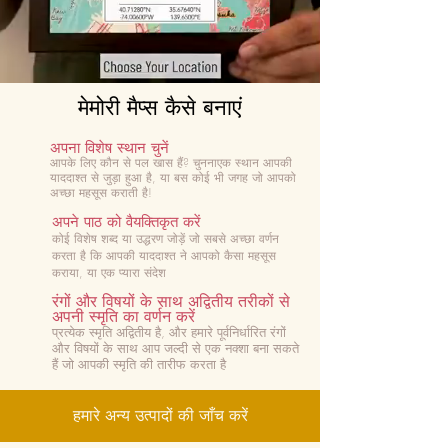
मेमोरी मैप्स कैसे बनाएं
अपना विशेष स्थान चुनें
आपके लिए कौन से पल खास हैं? चुनना
एक स्थान आपकी
याददाश्त से जुड़ा हुआ है, या बस कोई भी जगह जो आपको
अच्छा महसूस कराती है!
अपने पाठ को वैयक्तिकृत करें
कोई विशेष शब्द या उद्धरण जोड़ें जो सबसे अच्छा वर्णन
करता है कि आपकी याददाश्त ने आपको कैसा महसूस
कराया, या एक प्यारा संदेश
रंगों और विषयों के साथ अद्वितीय तरीकों से
अपनी स्मृति का वर्णन करें
प्रत्येक स्मृति अद्वितीय है, और हमारे पूर्वनिर्धारित रंगों
और विषयों के साथ आप जल्दी से एक नक्शा बना सकते
हैं जो आपकी स्मृति की तारीफ करता है
हमारे अन्य उत्पादों की जाँच करें