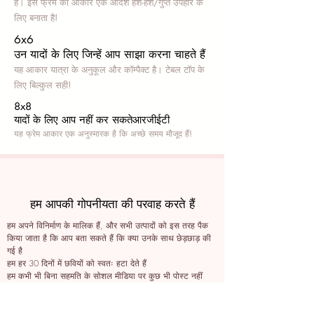
हैं। इस फ्रेम का आकार एक आदर्श हश-हश/गुप्त उपहार के
लिए बनाता है!
6x6
उन यादों के लिए जिन्हें आप साझा करना चाहते हैं
यह आकार यात्रा के अनुकूल और कॉम्पैक्ट है। टेबल टॉप के
लिए बिल्कुल सही!
8x8
यादों के लिए आप नहीं कर सकते
आरजीईटी
यह फ्रेम आकार एक अनुस्मारक है कि अच्छे समय मौजूद हैं!
हम आपकी गोपनीयता की परवाह करते हैं
हम अपने विनिर्माण के मालिक हैं, और सभी उत्पादों को इस तरह पैक
किया जाता है कि आप बता सकते हैं कि क्या उनके साथ छेड़छाड़ की
गई है
हम हर 30 दिनों में छवियों को स्वतः हटा देते हैं
हम कभी भी बिना सहमति के सोशल मीडिया पर कुछ भी पोस्ट नहीं
करते हैं