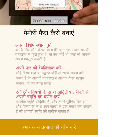
मेमोरी मैप्स कैसे बनाएं
अपना विशेष स्थान चुनें
आपके लिए कौन से पल खास हैं? चुनना
एक स्थान आपकी
याददाश्त से जुड़ा हुआ है, या बस कोई भी जगह जो आपको
अच्छा महसूस कराती है!
अपने पाठ को वैयक्तिकृत करें
कोई विशेष शब्द या उद्धरण जोड़ें जो सबसे अच्छा वर्णन
करता है कि आपकी याददाश्त ने आपको कैसा महसूस
कराया, या एक प्यारा संदेश
रंगों और विषयों के साथ अद्वितीय तरीकों से
अपनी स्मृति का वर्णन करें
प्रत्येक स्मृति अद्वितीय है, और हमारे पूर्वनिर्धारित रंगों
और विषयों के साथ आप जल्दी से एक नक्शा बना सकते
हैं जो आपकी स्मृति की तारीफ करता है
हमारे अन्य उत्पादों की जाँच करें