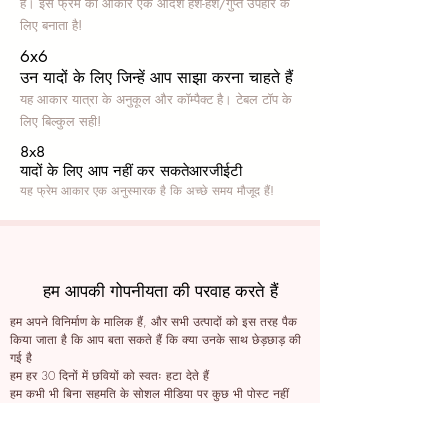
हैं। इस फ्रेम का आकार एक आदर्श हश-हश/गुप्त उपहार के
लिए बनाता है!
6x6
उन यादों के लिए जिन्हें आप साझा करना चाहते हैं
यह आकार यात्रा के अनुकूल और कॉम्पैक्ट है। टेबल टॉप के
लिए बिल्कुल सही!
8x8
यादों के लिए आप नहीं कर सकते
आरजीईटी
यह फ्रेम आकार एक अनुस्मारक है कि अच्छे समय मौजूद हैं!
हम आपकी गोपनीयता की परवाह करते हैं
हम अपने विनिर्माण के मालिक हैं, और सभी उत्पादों को इस तरह पैक
किया जाता है कि आप बता सकते हैं कि क्या उनके साथ छेड़छाड़ की
गई है
हम हर 30 दिनों में छवियों को स्वतः हटा देते हैं
हम कभी भी बिना सहमति के सोशल मीडिया पर कुछ भी पोस्ट नहीं
करते हैं