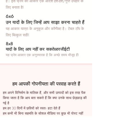
हैं। इस फ्रेम का आकार एक आदर्श हश-हश/गुप्त उपहार के
लिए बनाता है!
6x6
उन यादों के लिए जिन्हें आप साझा करना चाहते हैं
यह आकार यात्रा के अनुकूल और कॉम्पैक्ट है। टेबल टॉप के
लिए बिल्कुल सही!
8x8
यादों के लिए आप नहीं कर सकते
आरजीईटी
यह फ्रेम आकार एक अनुस्मारक है कि अच्छे समय मौजूद हैं!
हम आपकी गोपनीयता की परवाह करते हैं
हम अपने विनिर्माण के मालिक हैं, और सभी उत्पादों को इस तरह पैक
किया जाता है कि आप बता सकते हैं कि क्या उनके साथ छेड़छाड़ की
गई है
हम हर 30 दिनों में छवियों को स्वतः हटा देते हैं
हम कभी भी बिना सहमति के सोशल मीडिया पर कुछ भी पोस्ट नहीं
करते हैं