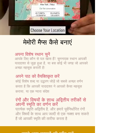
मेमोरी मैप्स कैसे बनाएं
अपना विशेष स्थान चुनें
आपके लिए कौन से पल खास हैं? चुनना
एक स्थान आपकी
याददाश्त से जुड़ा हुआ है, या बस कोई भी जगह जो आपको
अच्छा महसूस कराती है!
अपने पाठ को वैयक्तिकृत करें
कोई विशेष शब्द या उद्धरण जोड़ें जो सबसे अच्छा वर्णन
करता है कि आपकी याददाश्त ने आपको कैसा महसूस
कराया, या एक प्यारा संदेश
रंगों और विषयों के साथ अद्वितीय तरीकों से
अपनी स्मृति का वर्णन करें
प्रत्येक स्मृति अद्वितीय है, और हमारे पूर्वनिर्धारित रंगों
और विषयों के साथ आप जल्दी से एक नक्शा बना सकते
हैं जो आपकी स्मृति की तारीफ करता है