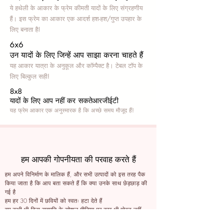
ये हथेली के आकार के फ्रेम कीमती यादों के लिए संग्रहणीय
हैं। इस फ्रेम का आकार एक आदर्श हश-हश/गुप्त उपहार के
लिए बनाता है!
6x6
उन यादों के लिए जिन्हें आप साझा करना चाहते हैं
यह आकार यात्रा के अनुकूल और कॉम्पैक्ट है। टेबल टॉप के
लिए बिल्कुल सही!
8x8
यादों के लिए आप नहीं कर सकते
आरजीईटी
यह फ्रेम आकार एक अनुस्मारक है कि अच्छे समय मौजूद हैं!
हम आपकी गोपनीयता की परवाह करते हैं
हम अपने विनिर्माण के मालिक हैं, और सभी उत्पादों को इस तरह पैक
किया जाता है कि आप बता सकते हैं कि क्या उनके साथ छेड़छाड़ की
गई है
हम हर 30 दिनों में छवियों को स्वतः हटा देते हैं
हम कभी भी बिना सहमति के सोशल मीडिया पर कुछ भी पोस्ट नहीं
करते हैं