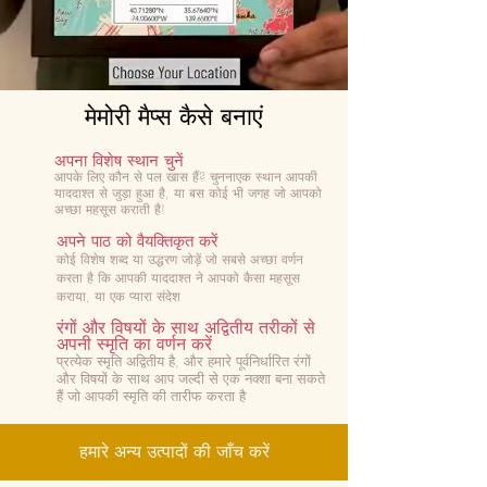
मेमोरी मैप्स कैसे बनाएं
अपना विशेष स्थान चुनें
आपके लिए कौन से पल खास हैं? चुनना
एक स्थान आपकी
याददाश्त से जुड़ा हुआ है, या बस कोई भी जगह जो आपको
अच्छा महसूस कराती है!
अपने पाठ को वैयक्तिकृत करें
कोई विशेष शब्द या उद्धरण जोड़ें जो सबसे अच्छा वर्णन
करता है कि आपकी याददाश्त ने आपको कैसा महसूस
कराया, या एक प्यारा संदेश
रंगों और विषयों के साथ अद्वितीय तरीकों से
अपनी स्मृति का वर्णन करें
प्रत्येक स्मृति अद्वितीय है, और हमारे पूर्वनिर्धारित रंगों
और विषयों के साथ आप जल्दी से एक नक्शा बना सकते
हैं जो आपकी स्मृति की तारीफ करता है
हमारे अन्य उत्पादों की जाँच करें