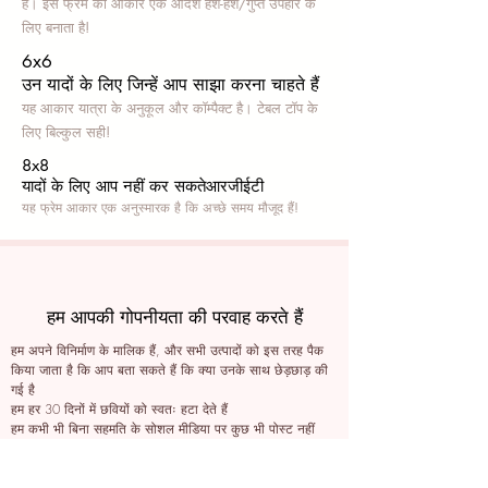
हैं। इस फ्रेम का आकार एक आदर्श हश-हश/गुप्त उपहार के
लिए बनाता है!
6x6
उन यादों के लिए जिन्हें आप साझा करना चाहते हैं
यह आकार यात्रा के अनुकूल और कॉम्पैक्ट है। टेबल टॉप के
लिए बिल्कुल सही!
8x8
यादों के लिए आप नहीं कर सकते
आरजीईटी
यह फ्रेम आकार एक अनुस्मारक है कि अच्छे समय मौजूद हैं!
हम आपकी गोपनीयता की परवाह करते हैं
हम अपने विनिर्माण के मालिक हैं, और सभी उत्पादों को इस तरह पैक
किया जाता है कि आप बता सकते हैं कि क्या उनके साथ छेड़छाड़ की
गई है
हम हर 30 दिनों में छवियों को स्वतः हटा देते हैं
हम कभी भी बिना सहमति के सोशल मीडिया पर कुछ भी पोस्ट नहीं
करते हैं