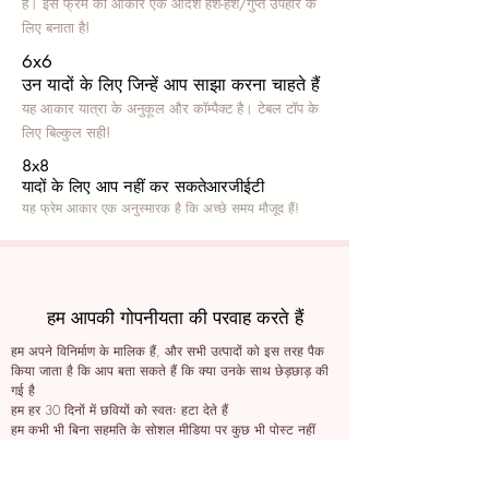
हैं। इस फ्रेम का आकार एक आदर्श हश-हश/गुप्त उपहार के
लिए बनाता है!
6x6
उन यादों के लिए जिन्हें आप साझा करना चाहते हैं
यह आकार यात्रा के अनुकूल और कॉम्पैक्ट है। टेबल टॉप के
लिए बिल्कुल सही!
8x8
यादों के लिए आप नहीं कर सकते
आरजीईटी
यह फ्रेम आकार एक अनुस्मारक है कि अच्छे समय मौजूद हैं!
हम आपकी गोपनीयता की परवाह करते हैं
हम अपने विनिर्माण के मालिक हैं, और सभी उत्पादों को इस तरह पैक
किया जाता है कि आप बता सकते हैं कि क्या उनके साथ छेड़छाड़ की
गई है
हम हर 30 दिनों में छवियों को स्वतः हटा देते हैं
हम कभी भी बिना सहमति के सोशल मीडिया पर कुछ भी पोस्ट नहीं
करते हैं