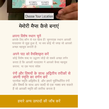
मेमोरी मैप्स कैसे बनाएं
अपना विशेष स्थान चुनें
आपके लिए कौन से पल खास हैं? चुनना
एक स्थान आपकी
याददाश्त से जुड़ा हुआ है, या बस कोई भी जगह जो आपको
अच्छा महसूस कराती है!
अपने पाठ को वैयक्तिकृत करें
कोई विशेष शब्द या उद्धरण जोड़ें जो सबसे अच्छा वर्णन
करता है कि आपकी याददाश्त ने आपको कैसा महसूस
कराया, या एक प्यारा संदेश
रंगों और विषयों के साथ अद्वितीय तरीकों से
अपनी स्मृति का वर्णन करें
प्रत्येक स्मृति अद्वितीय है, और हमारे पूर्वनिर्धारित रंगों
और विषयों के साथ आप जल्दी से एक नक्शा बना सकते
हैं जो आपकी स्मृति की तारीफ करता है
हमारे अन्य उत्पादों की जाँच करें