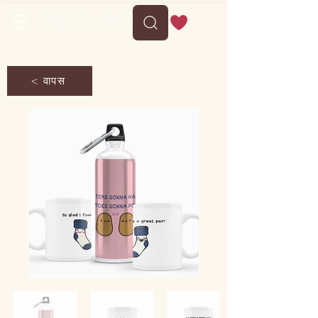
< वापस