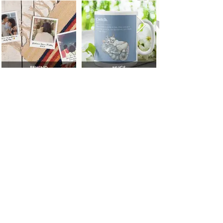
लट्टू
एनवाईसी
डेल
228 पार्क एव साउथ,
गली नंबर 1, जैतपुर,
पी.एम.बी. 92217
नई दिल्ली, दिल्ली
न्यूयॉर्क, न्यूयॉर्क
10003-
110044 IN
1502
अमेरिका