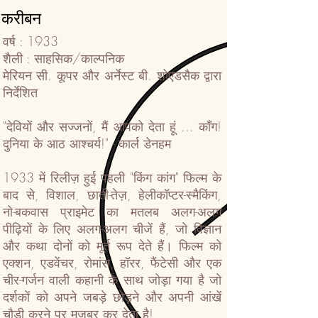
करीबन
वर्ष : 1933
शैली : साहसिक/काल्पनिक
मेरियन सी. कूपर और अर्नेस्ट बी. शोएडसैक द्वारा
निर्देशित
"देवियों और सज्जनों, मैं आपको देता हूं ... काँग!
दुनिया के आठ आश्चर्य!" - कार्ल डेनहम
1933 में रिलीज़ हुई पहली "किंग कांग" फिल्म के
बाद से, विशाल, छाती-तेज़, हेलीकॉप्टर-स्मैकिंग,
नो-बकवास प्राइमेट का मतलब अलग-अलग
पीढ़ियों के लिए अलग-अलग चीजें हैं, जो विज्ञान
और कथा दोनों को मूर्त रूप देते हैं। फिल्म को
एक्शन, एडवेंचर, रोमांस, हॉरर, फैंटेसी और एक
चीर-गर्जन वाली कहानी के साथ जोड़ा गया है जो
दर्शकों को अपने जबड़े छोड़ने और अपनी आंखें
चौड़ी करने पर मजबूर कर देता है!