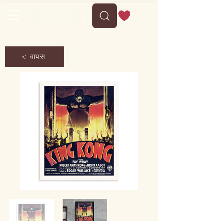
< वापस