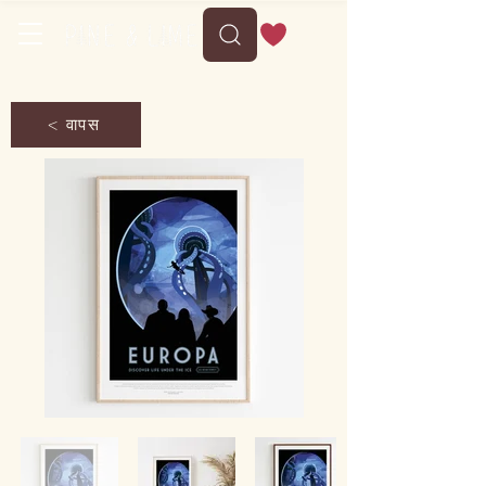
< वापस