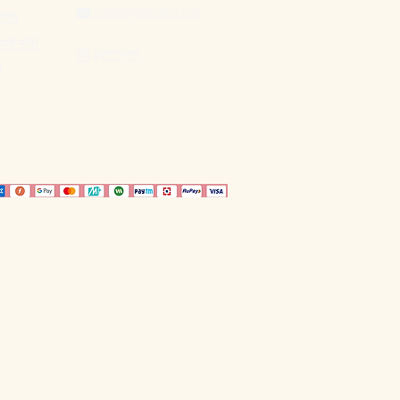
support@pinenlime.com

नीति
पसी नीति
इंस्टाग्राम

ि