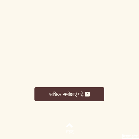
अधिक समीक्षाएं पढ़ें
लट्टू
नियम और शर