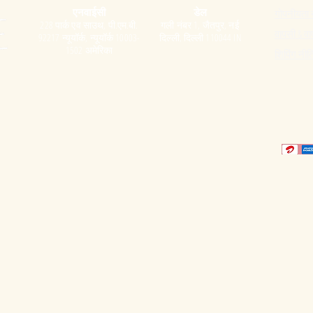
एनवाईसी
डेल
गोपनीयता 
228 पार्क एव साउथ, पी.एम.बी.
गली नंबर 1, जैतपुर, नई
वापसी & वा
92217 न्यूयॉर्क, न्यूयॉर्क 10003-
दिल्ली, दिल्ली 110044 IN
1502 अमेरिका
शिपिंग नीत