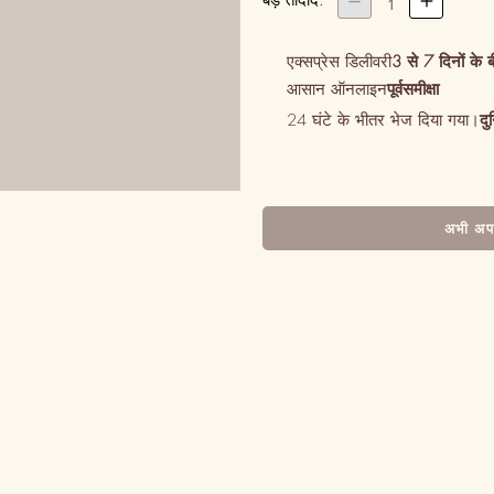
बड़ तादाद:


1
एक्सप्रेस डिलीवरी
3 से 7 दिनों के 
आसान ऑनलाइन
पूर्वसमीक्षा
24 घंटे के भीतर भेज दिया गया।
दु
अभी अपन