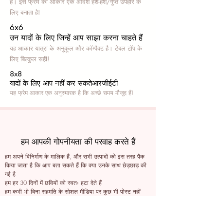
हैं। इस फ्रेम का आकार एक आदर्श हश-हश/गुप्त उपहार के
लिए बनाता है!
6x6
उन यादों के लिए जिन्हें आप साझा करना चाहते हैं
यह आकार यात्रा के अनुकूल और कॉम्पैक्ट है। टेबल टॉप के
लिए बिल्कुल सही!
8x8
यादों के लिए आप नहीं कर सकते
आरजीईटी
यह फ्रेम आकार एक अनुस्मारक है कि अच्छे समय मौजूद हैं!
हम आपकी गोपनीयता की परवाह करते हैं
हम अपने विनिर्माण के मालिक हैं, और सभी उत्पादों को इस तरह पैक
किया जाता है कि आप बता सकते हैं कि क्या उनके साथ छेड़छाड़ की
गई है
हम हर 30 दिनों में छवियों को स्वतः हटा देते हैं
हम कभी भी बिना सहमति के सोशल मीडिया पर कुछ भी पोस्ट नहीं
करते हैं