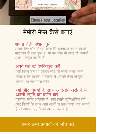
मेमोरी मैप्स कैसे बनाएं
अपना विशेष स्थान चुनें
आपके लिए कौन से पल खास हैं? चुनना
एक स्थान आपकी
याददाश्त से जुड़ा हुआ है, या बस कोई भी जगह जो आपको
अच्छा महसूस कराती है!
अपने पाठ को वैयक्तिकृत करें
कोई विशेष शब्द या उद्धरण जोड़ें जो सबसे अच्छा वर्णन
करता है कि आपकी याददाश्त ने आपको कैसा महसूस
कराया, या एक प्यारा संदेश
रंगों और विषयों के साथ अद्वितीय तरीकों से
अपनी स्मृति का वर्णन करें
प्रत्येक स्मृति अद्वितीय है, और हमारे पूर्वनिर्धारित रंगों
और विषयों के साथ आप जल्दी से एक नक्शा बना सकते
हैं जो आपकी स्मृति की तारीफ करता है
हमारे अन्य उत्पादों की जाँच करें