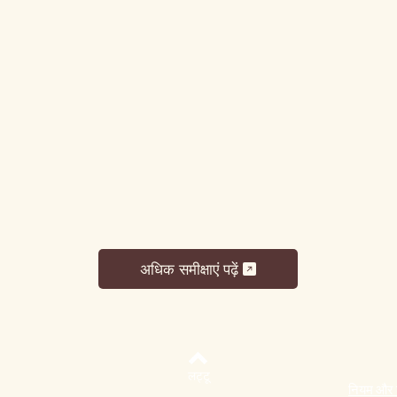
अधिक समीक्षाएं पढ़ें
लट्टू
नियम और शर