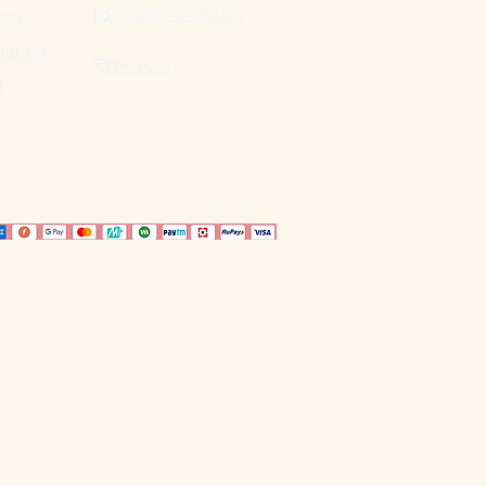
support@pinenlime.com

नीति
पसी नीति
इंस्टाग्राम

ि