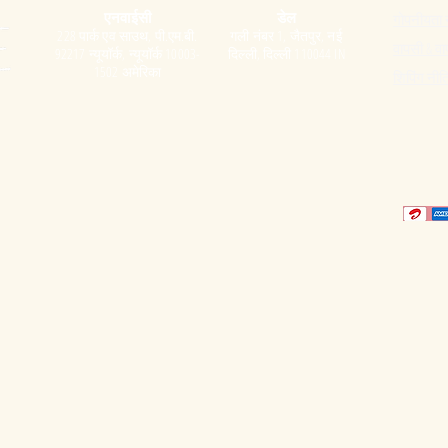
एनवाईसी
डेल
गोपनीयता 
228 पार्क एव साउथ, पी.एम.बी.
गली नंबर 1, जैतपुर, नई
वापसी & वा
92217 न्यूयॉर्क, न्यूयॉर्क 10003-
दिल्ली, दिल्ली 110044 IN
1502 अमेरिका
शिपिंग नीत