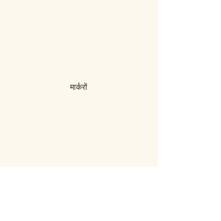
मार्करों
शरारत बंद
14
ज़ूम मान: