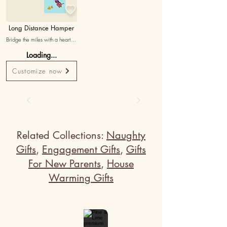

Long Distance Hamper
Bridge the miles with a heartfelt 
hamper designed to keep long-
Loading...
distance bonds strong. This 
thoughtful gift includes 
Customize now
personalized keepsakes to 
celebrate love, friendship, and 
cherished connections, no 
matter how far apart you are.
Related Collections:
Naughty
Gifts
,
Engagement Gifts
,
Gifts
For New Parents
,
House
Warming Gifts