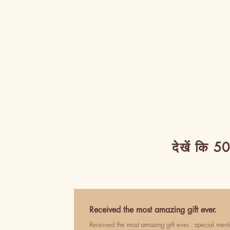
देखें कि 50
Received the most amazing gift ever.
Received the most amazing gift ever.. special ment