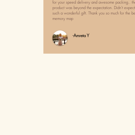
for your speed delivery and awesome packing.. th
product was beyond the expectation. Didn't expect
such a wonderful gift. Thank you so much for the be
memory map
-Amreta Y