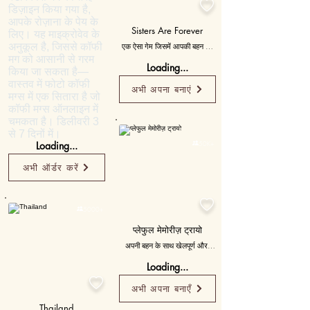

डिज़ाइन किया गया है,
आपके रोज़ाना के पेय के
Sisters Are Forever
लिए। यह माइक्रोवेव के
अनुकूल है, जिससे कॉफी
एक ऐसा गेम जिसमें आपकी बहन के 
अवतार बचपन की यादों का 
मग को आसानी से गरम
Loading...
प्रतिनिधित्व करने वाली वस्तुओं के 
किया जा सकता है—
साथ पॉप अप करते हैं, जिससे आप 
वास्तव में फोटो कॉफी
अभी अपना बनाएं
उन्हें एक आभासी राखी के साथ मारते 
मग्स में एक सितारा है जो
हैं। हर मिस एक संदेश बताती है कि वह 
कॉफी मग्स ऑनलाइन में
आपके लिए कितना मायने रखती है।
चमकता है। डिलीवरी 3
Personalised
से 7 दिनों में।
Loading...

50K+
अभी ऑर्डर करें


5000+
प्लेफुल मेमोरीज़ ट्रायो
अपनी बहन के साथ खेलपूर्ण और 
मजेदार पलों को दर्शाने वाली तीन 
Loading...
छवियाँ चुनें, जिनमें साझा की गई खुशी 
और हँसी को याद करने वाले संदेश 

अभी अपना बनाएँ
हों।
Thailand