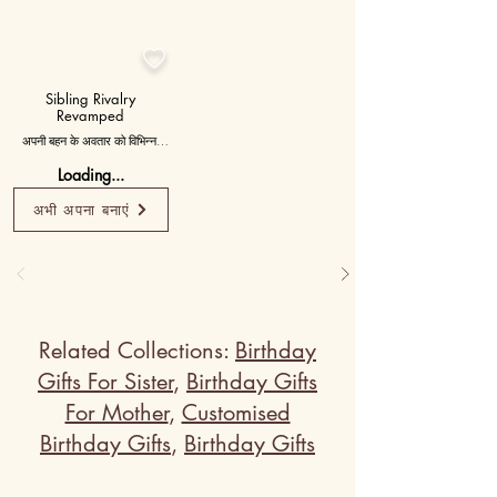
फ्रिज डोर मैग्नेट अपग्रेड का समय 
है!

Sibling Rivalry
Revamped
अपनी बहन के अवतार को विभिन्न 
हास्य अभिव्यक्तियों और एक खिलौना 
Loading...
तलवार के साथ अजीब करने के लिए 
आइटम के रूप में बनाएं, चंचल झगड़े 
अभी अपना बनाएं
को दर्शाता है। प्रत्येक मिस पिछले 
भाई-बहन के झगड़ों के लिए माफी 
मांगती है।
Related Collections:
Birthday
Gifts For Sister
,
Birthday Gifts
For Mother
,
Customised
Birthday Gifts
,
Birthday Gifts