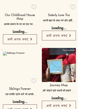


Our Childhood House
Sisterly Love Trio
Map
अपनी बहन के साथ गर्म और हार्दिक 
आपके बचपन के घर का एक नक्शा, 
क्षणों को कैप्चर करने वाली तीन छवियों 
Loading...
'जहां हमारी यात्रा एक साथ शुरू हुई,' 
का चयन करें, उसके लिए अपने प्यार 
Loading...
उस घर से साझा यादों को याद करते 
और प्रशंसा को व्यक्त करने वाले 
अभी अपना बनाएं
हुए।
संदेशों के साथ।
अभी अपना बनाएं
Personalised
Personalised

5000+

15K+


Journey Map
Siblings Forever
हमें जोड़ने वाले स्थानों को बचाने का 
एक तस्वीर फ्रेम करें जो आपके 
एक तरीका
Loading...
बचपन से एक पोषित क्षण को कैप्चर 
Loading...
करती है, जो भाई-बहनों के बीच स्थायी 
अभी अपना बनाएं
बंधन का प्रतीक है।