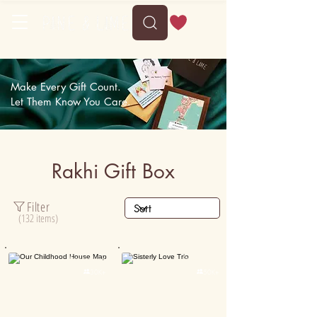
Free shipping on orders above 35
Make Every Gift Count.
Let Them Know You Care.
Rakhi Gift Box
Filter
(132 items)
Personalised
Personalised

30K+

50K+